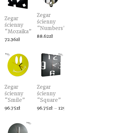
Zegar
Zegar
ścienny
ścienny
“Numbers”
“Mozaika”
88.62
zł
72.36
zł
Zegar
Zegar
ścienny
ścienny
“Square”
“Smile”
96.75
zł
–
129.27
zł
96.75
zł