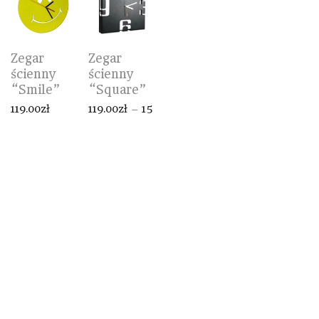
Zegar
Zegar
ścienny
ścienny
“Square”
“Smile”
119.00
zł
–
159.00
zł
119.00
zł