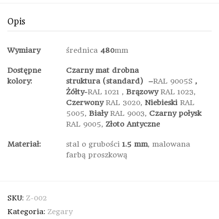
Opis
Wymiary
średnica
480
mm
Dostępne
Czarny mat drobna
kolory:
struktura (standard) –
RAL 9005S
,
Żółty-
RAL 1021
,
Brązowy
RAL 1023,
Czerwony
RAL 3020,
Niebieski
RAL
5005,
Biały
RAL 9003,
Czarny
połysk
RAL 9005,
Złoto Antyczne
Materiał:
stal o grubości
1.5 mm
, malowana
farbą proszkową
SKU:
Z-002
Kategoria:
Zegary