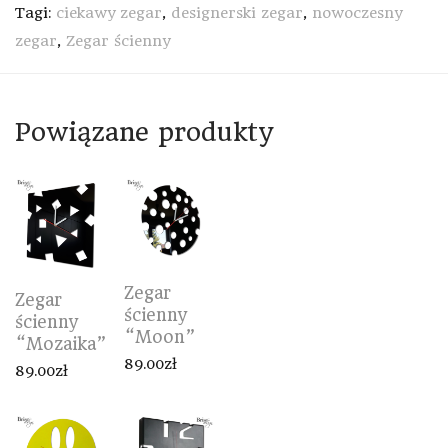
Tagi:
ciekawy zegar
,
designerski zegar
,
nowoczesny
zegar
,
Zegar ścienny
Powiązane produkty
Zegar
Zegar
ścienny
ścienny
“Moon”
“Mozaika”
89.00
zł
89.00
zł