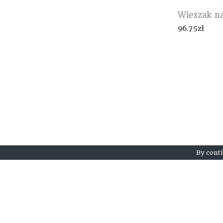
Wieszak n
96.75
zł
By conti
Regulamin
Kontakt