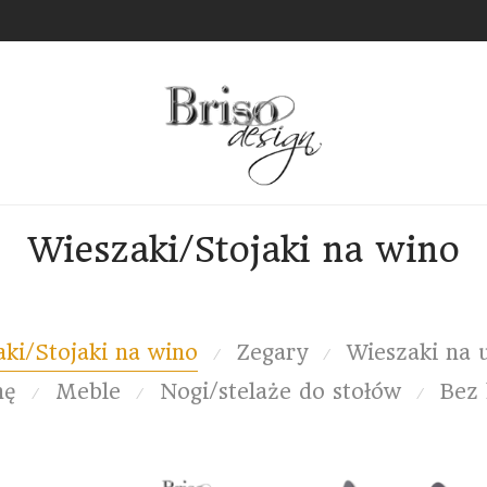
Wieszaki/Stojaki na wino
ki/Stojaki na wino
Zegary
Wieszaki na 
⁄
⁄
nę
Meble
Nogi/stelaże do stołów
Bez 
⁄
⁄
⁄