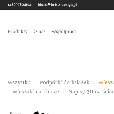
+48697804164
biuro@briso-design.pl
Produkty
O nas
Współpraca
Wszystko
Podpórki do książek
Wiesza
⁄
⁄
Wieszaki na klucze
Napisy 3D na ścia
⁄
⁄