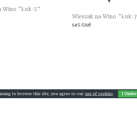
a Wino “Łuk-5”
Wieszak na Wino “Łuk-
145.53
zł
nuing to browse this site, you agree to our
use of cookies
.
I Under